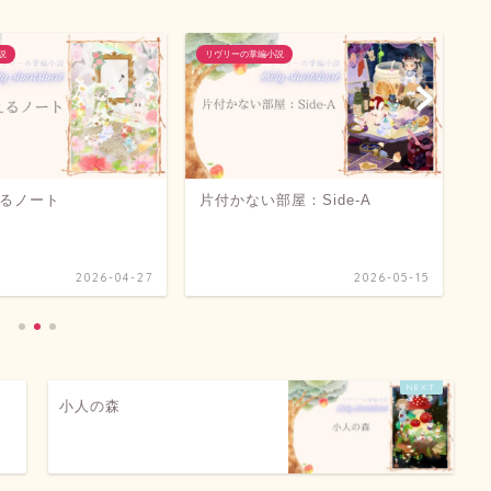
説
リヴリーの掌編小説
リ
るノート
片付かない部屋：Side-A
片
2026-04-27
2026-05-15
小人の森