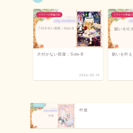
リヴリーの掌編小説
リヴリーの掌編小
e-A
片付かない部屋：Side-B
願いを叶え
2026-05-15
2026-05-15
叶坂