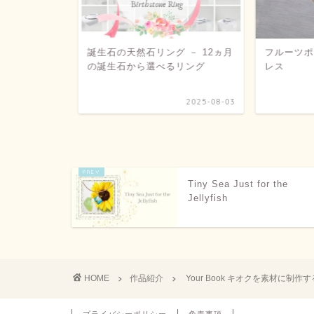
 － 12ヵ月
フルーツポンチの天然石ネック
この恋は、
リング
レス
オクを素材
とつの物語
2025-08-03
2022-05-20
Tiny Sea Just for the
Jellyfish
HOME
作品紹介
Your Book キオクを素材に制