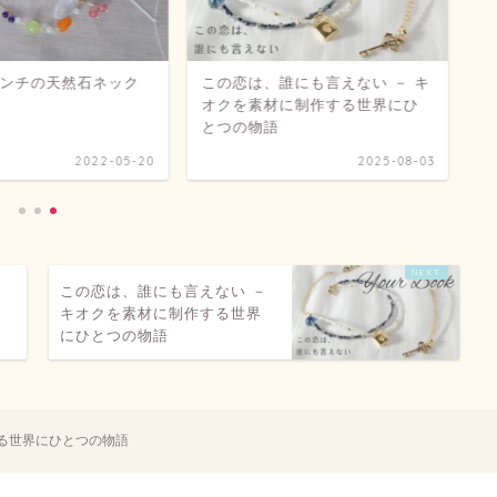
誰にも言えない － キ
誕生石の天然石リング － 12ヵ月
フ
に制作する世界にひ
の誕生石から選べるリング
レ
2025-08-03
2025-08-03
この恋は、誰にも言えない －
キオクを素材に制作する世界
にひとつの物語
作する世界にひとつの物語