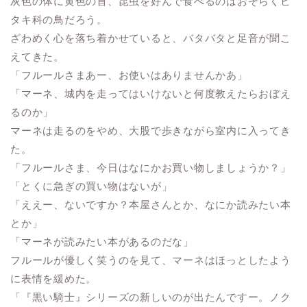
灰色の体に黄色の首、昆虫を好んで食べるのはおそらくヒ
タキ科の鳥だろう。
ざわめく心を落ち着かせていると、バタバタと足音が聞こ
えてきた。
「フルールさまあー、お使いはありませんかあ」
「マーネ、城内を走ってはいけないと何度教えたらおぼえ
るのか」
マーネは走るのをやめ、大股で歩きながら室内に入ってき
た。
「フルールさま、今日はなにかお買い物しましょうか？」
「とくに急ぎの買い物はないが」
「ええー、ないですか？本屋さんとか、なにか読みたい本
とか」
「マーネが読みたい本があるのだな」
フルールが優しく笑うのを見て、マーネはほっとしたよう
に表情を緩めた。
「『黒い騎士』シリーズの新しいのが出たんですー。ノク