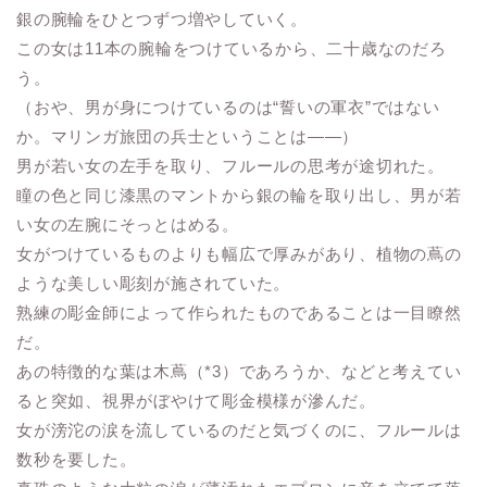
銀の腕輪をひとつずつ増やしていく。
この女は11本の腕輪をつけているから、二十歳なのだろ
う。
（おや、男が身につけているのは“誓いの軍衣”ではない
か。マリンガ旅団の兵士ということは――）
男が若い女の左手を取り、フルールの思考が途切れた。
瞳の色と同じ漆黒のマントから銀の輪を取り出し、男が若
い女の左腕にそっとはめる。
女がつけているものよりも幅広で厚みがあり、植物の蔦の
ような美しい彫刻が施されていた。
熟練の彫金師によって作られたものであることは一目瞭然
だ。
あの特徴的な葉は木蔦（*3）であろうか、などと考えてい
ると突如、視界がぼやけて彫金模様が滲んだ。
女が滂沱の涙を流しているのだと気づくのに、フルールは
数秒を要した。