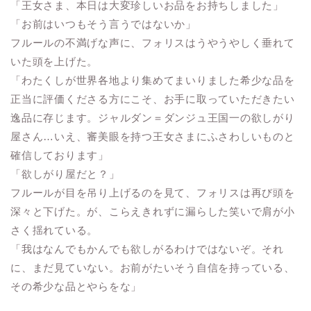
「王女さま、本日は大変珍しいお品をお持ちしました」
「お前はいつもそう言うではないか」
フルールの不満げな声に、フォリスはうやうやしく垂れて
いた頭を上げた。
「わたくしが世界各地より集めてまいりました希少な品を
正当に評価くださる方にこそ、お手に取っていただきたい
逸品に存じます。ジャルダン＝ダンジュ王国一の欲しがり
屋さん…いえ、審美眼を持つ王女さまにふさわしいものと
確信しております」
「欲しがり屋だと？」
フルールが目を吊り上げるのを見て、フォリスは再び頭を
深々と下げた。が、こらえきれずに漏らした笑いで肩が小
さく揺れている。
「我はなんでもかんでも欲しがるわけではないぞ。それ
に、まだ見ていない。お前がたいそう自信を持っている、
その希少な品とやらをな」