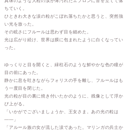
真珠のような大粒の涙が薄汚れたエプロンに音を立てて落
ちていく。
ひときわ大きな涙の粒がこぼれ落ちたかと思うと、突然強
い光を放った。
その眩さにフルールは思わず目を細めた。
光は広がり続け、世界は膜に包まれたように白くなってい
った。
ゆっくりと目を開くと、緑柱石のような鮮やかな色の瞳が
目の前にあった。
静かに息を吐きながらフォリスの手を離し、フルールはも
う一度目を閉じた。
光の粒が目の裏に焼き付いたかのように、残像として浮か
び上がる。
「いかがでございましょうか、王女さま。あの光の粒は
――」
「アルール族の女が流した涙であった。マリンガの兵士か