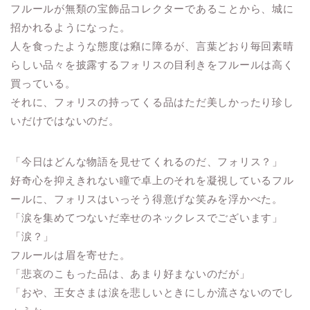
フルールが無類の宝飾品コレクターであることから、城に
招かれるようになった。
人を食ったような態度は癪に障るが、言葉どおり毎回素晴
らしい品々を披露するフォリスの目利きをフルールは高く
買っている。
それに、フォリスの持ってくる品はただ美しかったり珍し
いだけではないのだ。
「今日はどんな物語を見せてくれるのだ、フォリス？」
好奇心を抑えきれない瞳で卓上のそれを凝視しているフル
ールに、フォリスはいっそう得意げな笑みを浮かべた。
「涙を集めてつないだ幸せのネックレスでございます」
「涙？」
フルールは眉を寄せた。
「悲哀のこもった品は、あまり好まないのだが」
「おや、王女さまは涙を悲しいときにしか流さないのでし