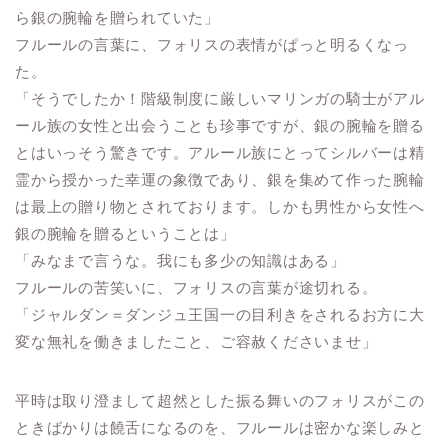
ら銀の腕輪を贈られていた」
フルールの言葉に、フォリスの表情がぱっと明るくなっ
た。
「そうでしたか！階級制度に厳しいマリンガの騎士がアル
ール族の女性と出会うことも珍事ですが、銀の腕輪を贈る
とはいっそう驚きです。アルール族にとってシルバーは精
霊から授かった幸運の象徴であり、銀を集めて作った腕輪
は最上の贈り物とされております。しかも男性から女性へ
銀の腕輪を贈るということは」
「みなまで言うな。我にも多少の知識はある」
フルールの苦笑いに、フォリスの言葉が途切れる。
「ジャルダン＝ダンジュ王国一の目利きをされるお方に大
変な無礼を働きましたこと、ご容赦くださいませ」
平時は取り澄まして超然とした振る舞いのフォリスがこの
ときばかりは饒舌になるのを、フルールは密かな楽しみと