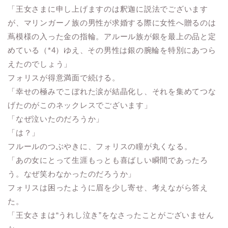
「王女さまに申し上げますのは釈迦に説法でございます
が、マリンガーノ族の男性が求婚する際に女性へ贈るのは
蔦模様の入った金の指輪。アルール族が銀を最上の品と定
めている（*4）ゆえ、その男性は銀の腕輪を特別にあつら
えたのでしょう」
フォリスが得意満面で続ける。
「幸せの極みでこぼれた涙が結晶化し、それを集めてつな
げたのがこのネックレスでございます」
「なぜ泣いたのだろうか」
「は？」
フルールのつぶやきに、フォリスの瞳が丸くなる。
「あの女にとって生涯もっとも喜ばしい瞬間であったろ
う。なぜ笑わなかったのだろうか」
フォリスは困ったように眉を少し寄せ、考えながら答え
た。
「王女さまは“うれし泣き”をなさったことがございません