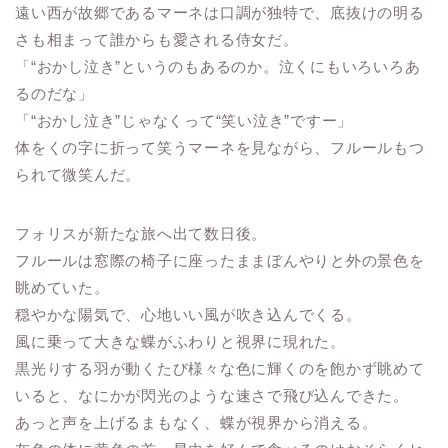
遠い西が故郷であるマーネは口調が独特で、底抜けの明る
さも相まって誰からも愛される侍女だ。
「“おかし泣き”というのもあるのか。泣くにもいろいろあ
るのだな」
「“おかし泣き”じゃなくって“笑い泣き”ですー」
体をくの字に折って笑うマーネを見ながら、フルールもつ
られて微笑んだ。
フォリスが新たな旅へ出て数日後。
フルールは窓際の椅子に座ったままぼんやりと外の景色を
眺めていた。
穏やかな陽気で、心地いい風が吹き込んでくる。
風に乗って大きな蝶がふわりと視界に現れた。
黒光りする羽が動くたび様々な色に輝くのを飽かず眺めて
いると、なにかが閃光のような速さで飛び込んできた。
あっと声を上げるまもなく、蝶が視界から消える。