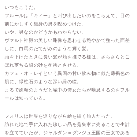
いつもこうだ。
フルールは「キィー」と叫び出したいのをこらえて、目の
前にかしずく細身の男を睨めつけた。
いや、男なのかどうかもわからない。
ヴァルト神殿の美しい彫像を思わせる艶やかで整った面差
しに、白馬のたてがみのような輝く髪。
頭を下げたときに長い髪が頬を撫でる様は、さらさらとこ
ぼれ落ちる銀の砂を彷彿とさせる。
カフェ・オ・レイという異国の甘い飲み物に似た薄褐色の
肌に、緑柱石のような深い緑の瞳。
まるで妖精のようだと城中の侍女たちが嘆息するのをフル
ールは知っている。
フォリスは世界を巡りながら絵を描く旅人だった。
訪れた地で手に入れた珍しい品を蒐集家に売ることで生計
を立てていたが、ジャルダン＝ダンジュ王国の王女である