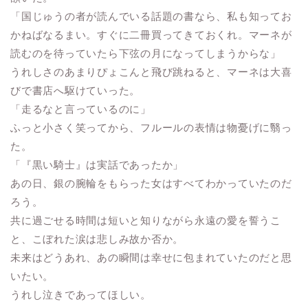
「国じゅうの者が読んでいる話題の書なら、私も知ってお
かねばなるまい。すぐに二冊買ってきておくれ。マーネが
読むのを待っていたら下弦の月になってしまうからな」
うれしさのあまりぴょこんと飛び跳ねると、マーネは大喜
びで書店へ駆けていった。
「走るなと言っているのに」
ふっと小さく笑ってから、フルールの表情は物憂げに翳っ
た。
「『黒い騎士』は実話であったか」
あの日、銀の腕輪をもらった女はすべてわかっていたのだ
ろう。
共に過ごせる時間は短いと知りながら永遠の愛を誓うこ
と、こぼれた涙は悲しみ故か否か。
未来はどうあれ、あの瞬間は幸せに包まれていたのだと思
いたい。
うれし泣きであってほしい。