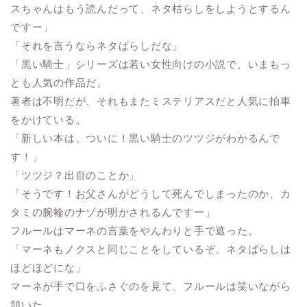
スちゃんはもう読んだって、ネタ枯らしをしようとするん
ですー」
「それを言うならネタばらしだな」
「黒い騎士」シリーズは若い女性向けの小説で、いまもっ
とも人気の作品だ。
著者は不明だが、それもまたミステリアスだと人気に拍車
をかけている。
「新しい本は、ついに！黒い騎士のツツジがわかるんで
す！」
「ツツジ？出自のことか」
「そうです！お父さんがどうして死んでしまったのか、カ
タミの腕輪のナゾが明かされるんですー」
フルールはマーネの言葉をやんわりと手で遮った。
「マーネもノクスと同じことをしているぞ。ネタばらしは
ほどほどにな」
マーネが手で口をふさぐのを見て、フルールは笑いながら
頷いた。